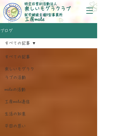
特定非営利活動法人
楽しいモグラクラブ
就労継続支援B型事業所
​工房mole
ブログ
すべての記事
すべての記事
楽しいモグラク
ラブの活動
moleの活動
工房mole通信
生活の知恵
平田の思い