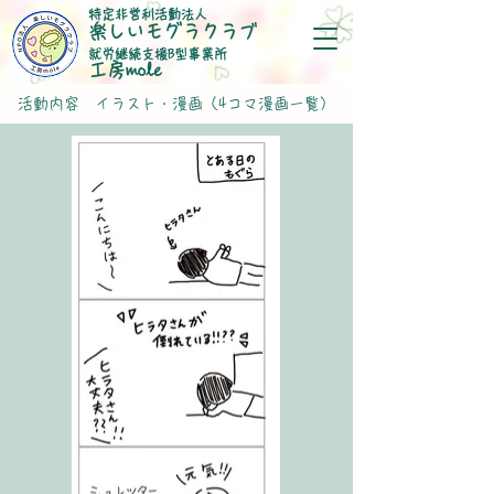
特定非営利活動法人
楽しいモグラクラブ
就労継続支援B型事業所
​工房mole
活動内容 イラスト・漫画（4コマ漫画一覧）