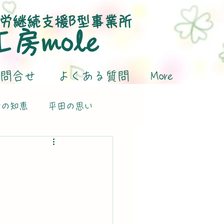
労継続支援B型事業所
​工房mole
問合せ
よくある質問
More
活の知恵
平田の思い