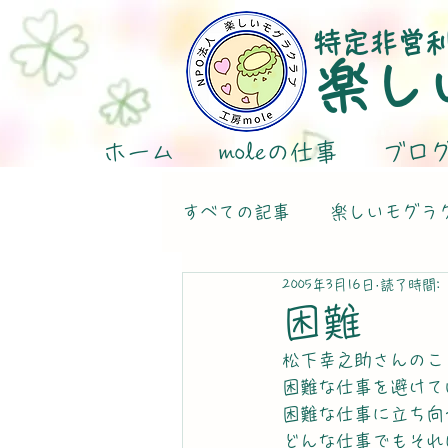
特定非営
楽し
ホーム
moleの仕事
ブロ
すべての記事
楽しいモグラ
2005年3月16日
読了時間: 
困難
松下幸之助さんのこ
困難な仕事を避けて
困難な仕事に立ち向
どんな仕事でもそれ