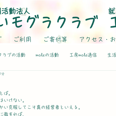
利活動法人
就
いモグラクラブ
グ
ご利用
ご寄付等
アクセス・お
クラブの活動
moleの活動
工房mole通信
生
1分
とば。
はいけない。
かい克服してこそ真の経営者といえる。
に徹すれば、