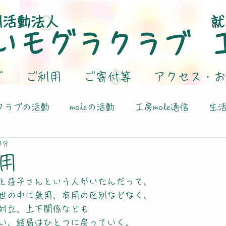
利活動法人
就
いモグラクラブ
グ
ご利用
ご寄付等
アクセス・お
クラブの活動
moleの活動
工房mole通信
生
1分
用
と荘子さんという人がいたんだって、
世の中に無用、有用の区別などなく、
対立、上下関係なども
い、結局はひとつに戻っていく。