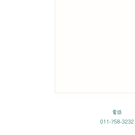
平田の自閉の世界
電話
平田の発達障がいの内側からの感
011-758-3232
覚などを話をしたいと思います。
自閉スペクトラム症（ASD）、注