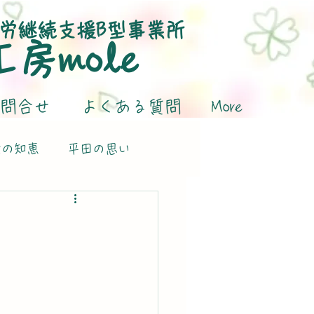
労継続支援B型事業所
​工房mole
問合せ
よくある質問
More
活の知恵
平田の思い