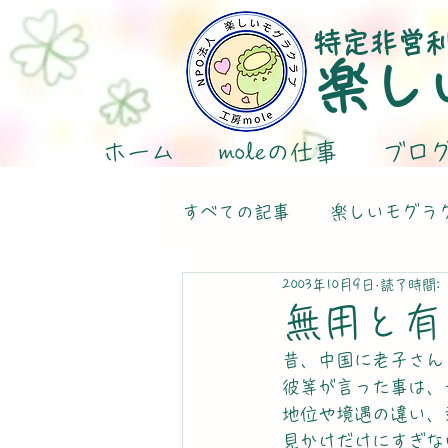
特定非営
楽し
ホーム
moleの仕事
ブロ
すべての記事
楽しいモグラ
2003年10月9日
読了時間: 
無用と有
昔、中国に老子さん
彼等が言った事は、
地位や境遇の違い、
見かけだけにすぎな