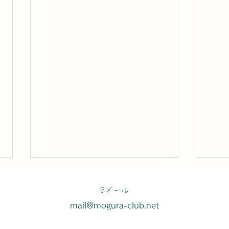
Eメール
mail@mogura-club.net