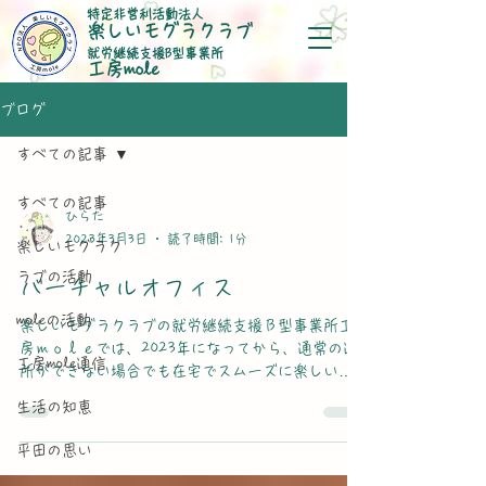
特定非営利活動法人
楽しいモグラクラブ
就労継続支援B型事業所
​工房mole
ブログ
すべての記事
すべての記事
ひらた
2023年3月3日
読了時間: 1分
楽しいモグラク
ラブの活動
バーチャルオフィス
moleの活動
楽しいモグラクラブの就労継続支援Ｂ型事業所工
房ｍｏｌｅでは、2023年になってから、通常の通
工房mole通信
所ができない場合でも在宅でスムーズに楽しい就
労ができるよう、oVice株式会社様のバーチャルオ
生活の知恵
フィスを導入しました。 バーチャルオフィス内で
は、出退勤の入力、職員や他の利用者の方との...
平田の思い