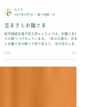
ひらた
2023年2月7日
読了時間: 1分
豆まきとお雛さま
就労継続支援Ｂ型工房ｍｏｌｅでは、お雛さまな
どの飾りつけをしています。 1年の行事を、豆まき
とお雛さまの飾りで目で見ると、ほのぼのします
＾＾ 穏やかな日々かに感謝して、今日もボチボチ
皆で遣っていきたいと思っています。