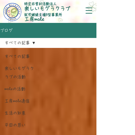
特定非営利活動法人
楽しいモグラクラブ
就労継続支援B型事業所
​工房mole
ブログ
すべての記事
すべての記事
楽しいモグラク
ラブの活動
moleの活動
工房mole通信
生活の知恵
平田の思い