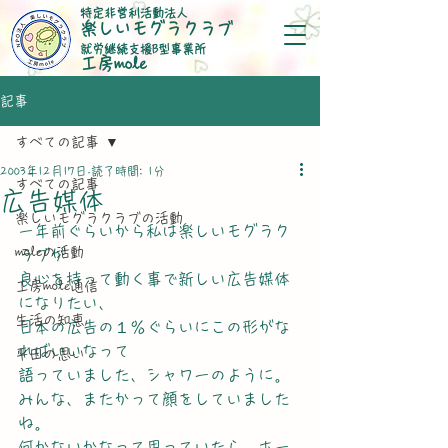
特定非営利活動法人
楽しいモグラクラブ
就労継続支援B型事業所
​工房mole
記事
すべての記事
2003年12月17日
読了時間: 1分
すべての記事
広告媒体
楽しいモグラクラブの活動
一年前ぐらいから私は楽しいモグラク
moleの活動
ラブが
良心を持って動く事で新しい広告媒体
工房mole通信
になりたい、
生活の知恵
日本の広告の１％ぐらいにこの形がな
ればいいなって
平田の思い
語っていました、シャワーのように。
みんな、またかって顔をしていました
ね。
何かないかなって思っていたら、ホー