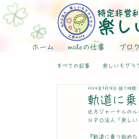
特定非営
楽し
ホーム
moleの仕事
ブロ
すべての記事
楽しいモグラ
2024年3月18日
読了時間: 
軌道に乗
北方ジャーナルのル
ＮＰＯ法人「楽しい
『軌道に乗り始めた