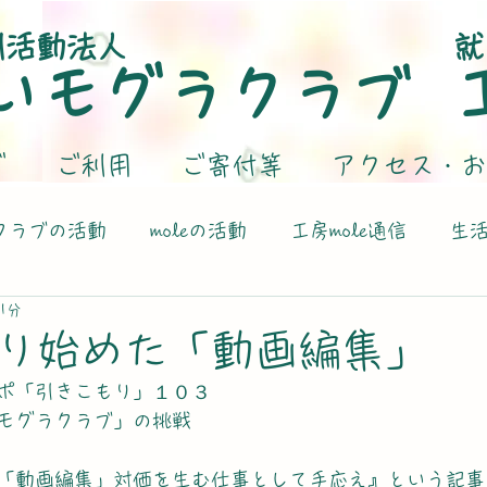
利活動法人
就
いモグラクラブ
グ
ご利用
ご寄付等
アクセス・お
クラブの活動
moleの活動
工房mole通信
生
1分
り始めた「動画編集」
ポ「引きこもり」１０３
モグラクラブ」の挑戦
「動画編集」対価を生む仕事として手応え』という記事