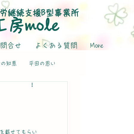
労継続支援B型事業所
​工房mole
問合せ
よくある質問
More
活の知恵
平田の思い
を載せてもらい