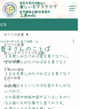
特定非営利活動法人
楽しいモグラクラブ
就労継続支援B型事業所
​工房mole
記事
すべての記事
2005年4月15日
読了時間: 1分
すべての記事
菅子さんのことば
楽しいモグラクラブの活動
１年楽しみたければ麦を育てなさい。
moleの活動
１０年楽しみたければ木を育てなさ
い。
工房mole通信
１００年楽しみたければ人を育てなさ
生活の知恵
い。
人を育てるというのは大変かもしれな
平田の思い
いけれど、
その家族や地域や国がよりよいものに
なる為に大切な事だと思うのです。
私達は１００年後を楽しみに、