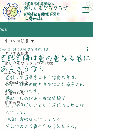
特定非営利活動法人
楽しいモグラクラブ
就労継続支援B型事業所
​工房mole
記事
すべての記事
2004年10月22日
読了時間: 1分
すべての記事
百戦百勝は善の善なる者に
楽しいモグラクラブの活動
あらざるなり
moleの活動
百戦して百勝するような勝ち方は、
工房mole通信
決して最高の勝ち方でないと孫子さん
が言っています。
生活の知恵
慢心がしのびより成功経験が
平田の思い
こうすればいいという事だけしかしな
くなって、
時流に合わなくなってくる。
そこで大きく負けちゃうんだよね。