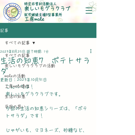
特定非営利活動法人
楽しいモグラクラブ
就労継続支援B型事業所
​工房mole
記事
すべての記事
2023年8月25日
読了時間: 1分
すべての記事
生活の知恵7 ポテトサラ
楽しいモグラクラブの活動
ダ
moleの活動
更新日：
2023年10月31日
工房mole通信
こんにちは！
楽しいモグラクラブです。
生活の知恵
平田の思い
今回の生活の知恵シリーズは、「ポテ
トサラダ」です！
じゃがいも、マヨネーズ、砂糖など、