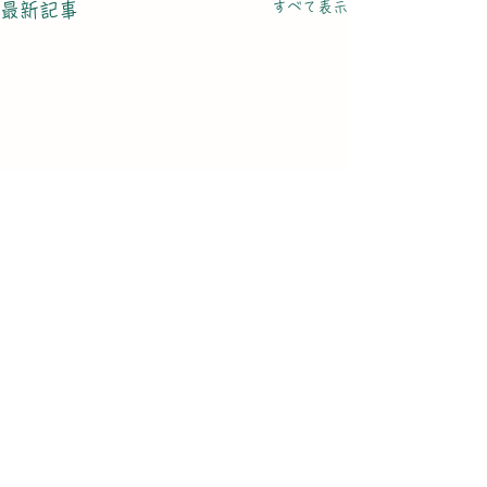
すべて表示
最新記事
生活の知恵11 わかめご
生活の知恵8 
電話
011-758-3232
はん
サラダ
mail@mogura-club.net
Eメール
こんにちは。 NPO法人楽しい
こんにちは。NPO