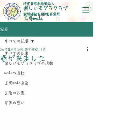
特定非営利活動法人
楽しいモグラクラブ
就労継続支援B型事業所
​工房mole
記事
すべての記事
2017年4月10日
読了時間: 1分
すべての記事
春が来ました
楽しいモグラクラブの活動
moleの活動
工房mole通信
生活の知恵
平田の思い