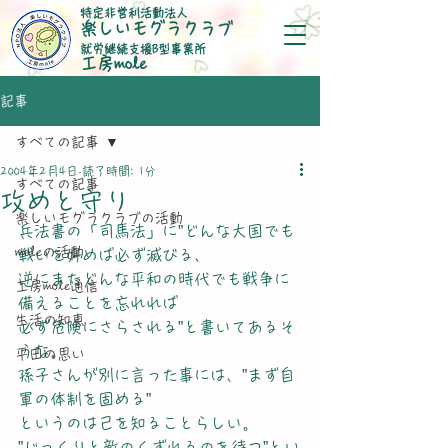
特定非営利活動法人
楽しいモグラクラブ
就労継続支援B型事業所
​工房mole
記事
すべての記事
2004年2月4日
読了時間: 1分
すべての記事
攻めと守り
楽しいモグラクラブの活動
兵法書の「司馬法」に”どんな大国でも
moleの活動
戦いを好めば必ず滅びる、
逆にまたどんな平和の時代でも戦争に
工房mole通信
備えることを忘れれば
生活の知恵
必ず危険にさらされる”と書いてあるそ
うな。
平田の思い
孫子さんが別に言った事には、”まず自
軍の体制を固める”
というのは己を知ることらしい。
”じっくりと敵のくずれるのを待つ”とい