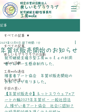
特定非営利活動法人
楽しいモグラクラブ
就労継続支援B型事業所
​工房mole
記事
すべての記事
2023年12月4日
読了時間: 1分
すべての記事
年賀状販売開始のお知らせ
楽しいモグラクラブの活動
就労継続支援Ｂ型工房ｍｏｌｅの利用
moleの活動
者さんが一生懸命制作した、
工房mole通信
障害者アート協会　年賀状販売開始の
生活の知恵
お知らせが有りました。
平田の思い
【年賀状販売中】ネットスクウェア×ア
ートの輪2023年年賀状 - 一般社団法
人 障がい者アート協会　社会に認知さ
れ経済的対価を得られる仕組み 