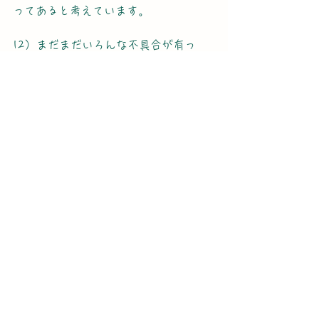
ってあると考えています。
12）まだまだいろんな不具合が有っ
て、知らない所に行くと不具合がどん
どん動き出すので疲れますが、元々と
ても元気なので、一般の人達レベルに
なります＾＾
※　平田は自分の特性の器で、７０歳
から何が出来るのかワクワクしていま
す。
　　平田は出来ないことが多いので、
助けていただいたり応援していたたく
人達に感謝しています。
　　そして皆が住みやすい世の中にし
たいと思っています。
       楽しいモグラクラブの平田です。
平田の思い