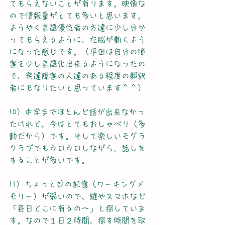
てもらえないことが有ります。映像な
ので情報量がとても多いと思います。
ようやく言語優位者の方達に少し分か
ってもらえるように、左脳が動くよう
になった感じです。（平田は自分の障
害を少し言語化出来るようになったの
で、発達障害の人達のある程度の翻訳
者にもなりたいと思っています＾＾）
10）中学までほとんど話が出来なかっ
たけれど、今はとてもおしゃべり（多
動だから）です。そして楽しいモグラ
クラブでもウロウロしながら、話しを
することが多いです。
11）ちょっと前の記憶（ワーキングメ
モリー）が弱いので、鍵やスマホなど
「毎日どこに有るの～」と探していま
す。なので１日２時間、探す時間を取