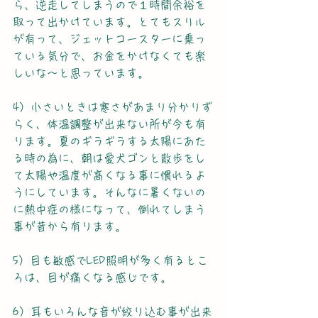
ら、逆走してしまうので１時間余裕を
取って出かけています。とてもスリル
が有って、ジェットコースターに乗っ
ている気分で、お金をかけなくても楽
しいな～と思っています。
4）小さいときは寒さがあまり分かりず
らく、体温調整が出来ない所が今も有
ります。夏のギラギラする太陽にあた
る時の為に、朝は愛犬ゴンと散歩をし
て太陽や温度が高くなる事に慣れるよ
うにしています。そんなに暑くないの
に熱中症の様になって、倒れてしまう
事が昔から有ります。
5）目も敏感でLED照明が多く有るとこ
ろは、目が痛くなる感じです。
6）耳もいろんな音が絞り込む事が出来