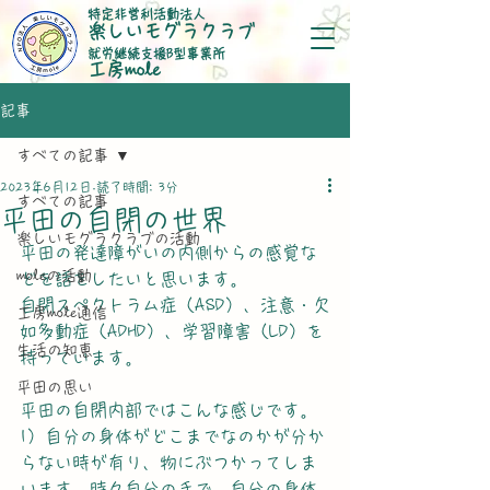
特定非営利活動法人
楽しいモグラクラブ
就労継続支援B型事業所
​工房mole
記事
すべての記事
2023年6月12日
読了時間: 3分
すべての記事
平田の自閉の世界
楽しいモグラクラブの活動
平田の発達障がいの内側からの感覚な
moleの活動
どを話をしたいと思います。
自閉スペクトラム症（ASD）、注意・欠
工房mole通信
如多動症（ADHD）、学習障害（LD）を
生活の知恵
持っています。
平田の思い
平田の自閉内部ではこんな感じです。
1）自分の身体がどこまでなのかが分か
らない時が有り、物にぶつかってしま
います。時々自分の手で、自分の身体