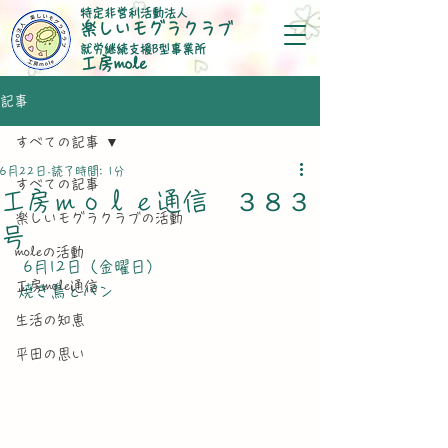
特定非営利活動法人
楽しいモグラクラブ
就労継続支援B型事業所
​工房mole
記事
すべての記事
6月22日
読了時間: 1分
すべての記事
工房ｍｏｌｅ通信 ３８３
楽しいモグラクラブの活動
号
moleの活動
 6月12日（金曜日）
工房mole通信
焼き鳥とパン
生活の知恵
平田の思い