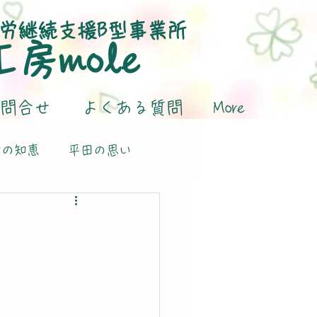
労継続支援B型事業所
​工房mole
問合せ
よくある質問
More
活の知恵
平田の思い