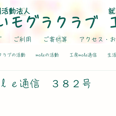
利活動法人
就
いモグラクラブ
グ
ご利用
ご寄付等
アクセス・お
クラブの活動
moleの活動
工房mole通信
生
ｌｅ通信 ３８２号