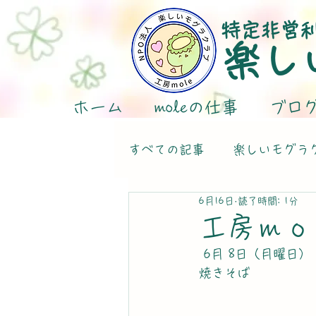
特定非営
楽し
ホーム
moleの仕事
ブロ
すべての記事
楽しいモグラ
6月16日
読了時間: 1分
工房ｍｏ
 6月 8日（月曜日）
焼きそば