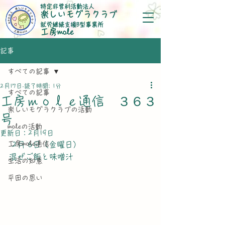
特定非営利活動法人
楽しいモグラクラブ
就労継続支援B型事業所
​工房mole
記事
すべての記事
2月17日
読了時間: 1分
すべての記事
工房ｍｏｌｅ通信 ３６３
楽しいモグラクラブの活動
号
moleの活動
更新日：
2月19日
工房mole通信
 2月 6日（金曜日）
混ぜご飯と味噌汁
生活の知恵
平田の思い