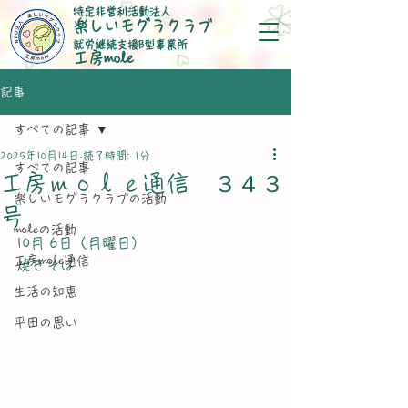
特定非営利活動法人
楽しいモグラクラブ
就労継続支援B型事業所
​工房mole
記事
すべての記事
2025年10月14日
読了時間: 1分
すべての記事
工房ｍｏｌｅ通信 ３４３
楽しいモグラクラブの活動
号
moleの活動
10月 6日（月曜日）
工房mole通信
焼きそば
生活の知恵
平田の思い