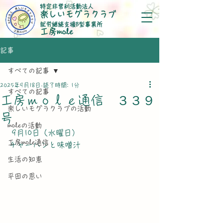
特定非営利活動法人
楽しいモグラクラブ
就労継続支援B型事業所
​工房mole
記事
すべての記事
2025年9月18日
読了時間: 1分
すべての記事
工房ｍｏｌｅ通信 ３３９
楽しいモグラクラブの活動
号
moleの活動
 9月10日（水曜日）
工房mole通信
チャーハンと味噌汁
生活の知恵
平田の思い