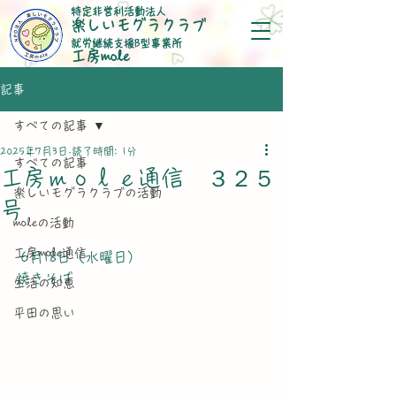
特定非営利活動法人
楽しいモグラクラブ
就労継続支援B型事業所
​工房mole
記事
すべての記事
2025年7月3日
読了時間: 1分
すべての記事
工房ｍｏｌｅ通信 ３２５
楽しいモグラクラブの活動
号
moleの活動
工房mole通信
 6月18日（水曜日）
焼きそば
生活の知恵
平田の思い