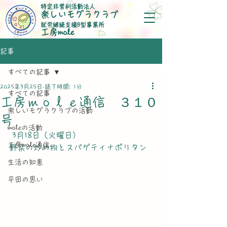
特定非営利活動法人
楽しいモグラクラブ
就労継続支援B型事業所
​工房mole
記事
すべての記事
2025年3月25日
読了時間: 1分
すべての記事
工房ｍｏｌｅ通信 ３１０
楽しいモグラクラブの活動
号
moleの活動
 3月18日（火曜日）
工房mole通信
野菜の炒め物とスパゲティナポリタン
生活の知恵
平田の思い