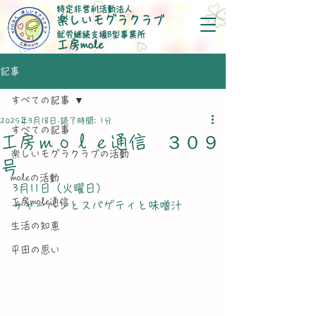
特定非営利活動法人
楽しいモグラクラブ
就労継続支援B型事業所
​工房mole
記事
すべての記事
2025年3月18日
読了時間: 1分
すべての記事
工房ｍｏｌｅ通信 ３０９
楽しいモグラクラブの活動
号
moleの活動
3月11日（火曜日）
工房mole通信
チャーハンとスパゲティと味噌汁
生活の知恵
平田の思い