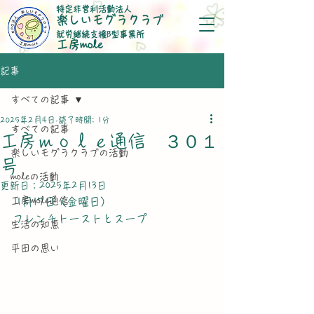
特定非営利活動法人
楽しいモグラクラブ
就労継続支援B型事業所
​工房mole
記事
すべての記事
2025年2月4日
読了時間: 1分
すべての記事
工房ｍｏｌｅ通信 ３０１
楽しいモグラクラブの活動
号
moleの活動
更新日：
2025年2月13日
工房mole通信
 1月17日（金曜日）
フレンチトーストとスープ
生活の知恵
平田の思い