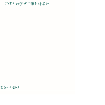
ごぼうの混ぜご飯と味噌汁
工房mole通信