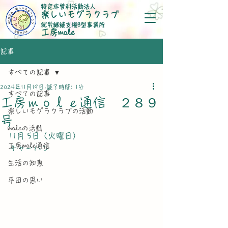
特定非営利活動法人
楽しいモグラクラブ
就労継続支援B型事業所
​工房mole
記事
すべての記事
2024年11月19日
読了時間: 1分
すべての記事
工房ｍｏｌｅ通信 ２８９
楽しいモグラクラブの活動
号
moleの活動
11月 5日（火曜日）
工房mole通信
チャーハン
生活の知恵
平田の思い