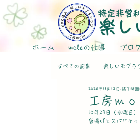
特定非営
楽し
ホーム
moleの仕事
ブロ
すべての記事
楽しいモグラ
2024年11月12日
読了時間:
工房ｍｏ
10月23日（水曜日）
唐揚げとスパケティ