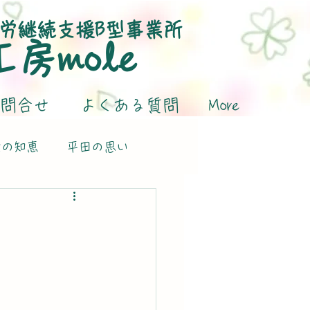
労継続支援B型事業所
​工房mole
問合せ
よくある質問
More
活の知恵
平田の思い