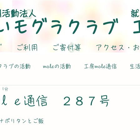
利活動法人
就
いモグラクラブ
グ
ご利用
ご寄付等
アクセス・お
クラブの活動
moleの活動
工房mole通信
生
 1分
ｌｅ通信 ２８７号
ナポリタンとご飯