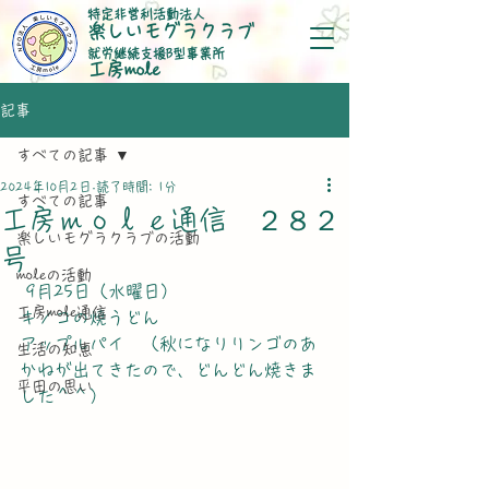
特定非営利活動法人
楽しいモグラクラブ
就労継続支援B型事業所
​工房mole
記事
すべての記事
2024年10月2日
読了時間: 1分
すべての記事
工房ｍｏｌｅ通信 ２８２
楽しいモグラクラブの活動
号
moleの活動
 9月25日（水曜日）
工房mole通信
キノコの焼うどん
アップルパイ　（秋になりリンゴのあ
生活の知恵
かねが出てきたので、どんどん焼きま
平田の思い
した＾＾）