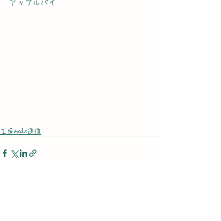
アップルパイ
工房mole通信
すべて表示
最新記事