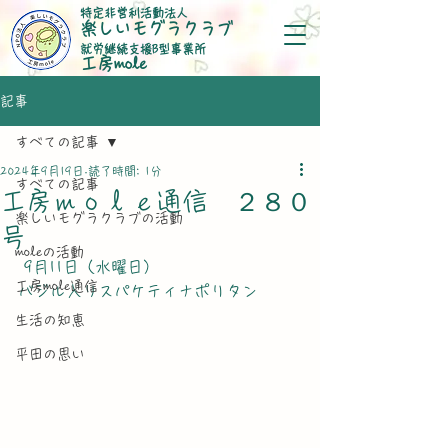
特定非営利活動法人
楽しいモグラクラブ
就労継続支援B型事業所
​工房mole
記事
すべての記事
2024年9月19日
読了時間: 1分
すべての記事
工房ｍｏｌｅ通信 ２８０
楽しいモグラクラブの活動
号
moleの活動
 9月11日（水曜日）
工房mole通信
バジル入りスパケティナポリタン
生活の知恵
平田の思い