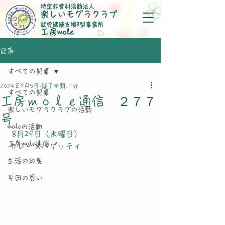
特定非営利活動法人
楽しいモグラクラブ
就労継続支援B型事業所
​工房mole
記事
すべての記事
2024年9月5日
読了時間: 1分
すべての記事
工房ｍｏｌｅ通信 ２７７
楽しいモグラクラブの活動
号
moleの活動
 8月29日（木曜日）
工房mole通信
カレースパゲッティ
生活の知恵
平田の思い