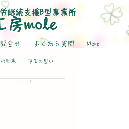
労継続支援B型事業所
​工房mole
問合せ
よくある質問
More
活の知恵
平田の思い