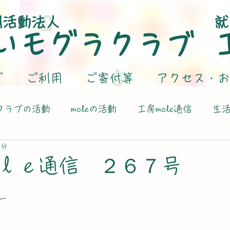
利活動法人
就
いモグラクラブ
グ
ご利用
ご寄付等
アクセス・お
クラブの活動
moleの活動
工房mole通信
生
1分
ｌｅ通信 ２６７号
ー