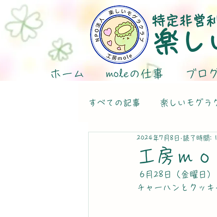
特定非営
楽し
ホーム
moleの仕事
ブロ
すべての記事
楽しいモグラ
2024年7月8日
読了時間: 
工房ｍｏ
 6月28日（金曜日）
チャーハンとクッキ