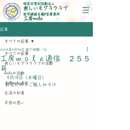
特定非営利活動法人
楽しいモグラクラブ
就労継続支援B型事業所
​工房mole
記事
すべての記事
2024年4月30日
読了時間: 1分
すべての記事
工房ｍｏｌｅ通信 ２５５
楽しいモグラクラブの活動
号
moleの活動
 4月18日（木曜日）
工房mole通信
野菜炒めとご飯とみそ汁
生活の知恵
平田の思い