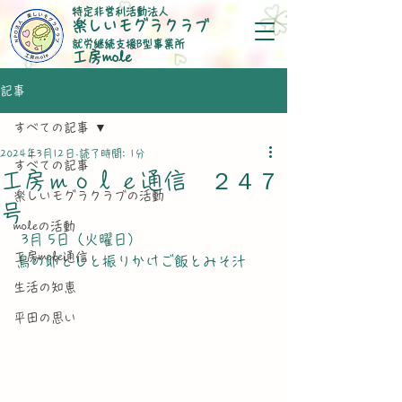
特定非営利活動法人
楽しいモグラクラブ
就労継続支援B型事業所
​工房mole
記事
すべての記事
2024年3月12日
読了時間: 1分
すべての記事
工房ｍｏｌｅ通信 ２４７
楽しいモグラクラブの活動
号
moleの活動
 3月 5日（火曜日）
工房mole通信
鳥の卵とじと振りかけご飯とみそ汁
生活の知恵
平田の思い