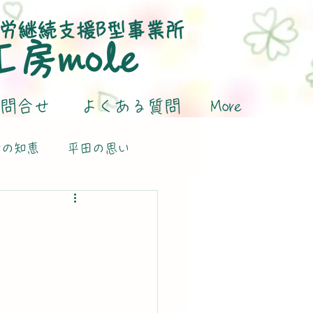
労継続支援B型事業所
​工房mole
問合せ
よくある質問
More
活の知恵
平田の思い