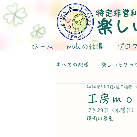
特定非営
楽し
ホーム
moleの仕事
ブロ
すべての記事
楽しいモグラ
2024年3月7日
読了時間: 
工房ｍｏ
 2月29日（木曜日）
鶏肉の蕎麦