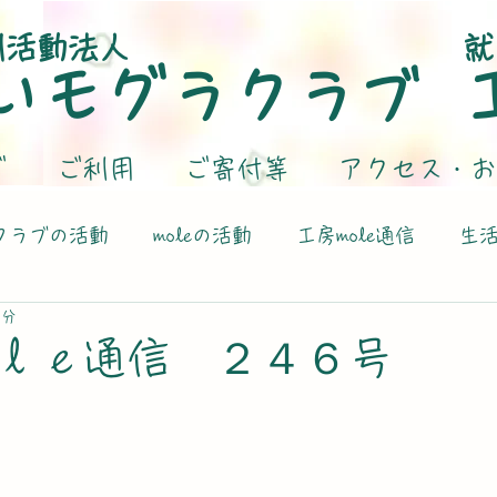
利活動法人
就
いモグラクラブ
グ
ご利用
ご寄付等
アクセス・お
クラブの活動
moleの活動
工房mole通信
生
1分
ｌｅ通信 ２４６号