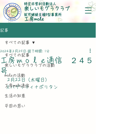
特定非営利活動法人
楽しいモグラクラブ
就労継続支援B型事業所
​工房mole
記事
すべての記事
2024年2月29日
読了時間: 1分
すべての記事
工房ｍｏｌｅ通信 ２４５
楽しいモグラクラブの活動
号
moleの活動
 2月22日（木曜日）
工房mole通信
スパゲッティナポリタン
生活の知恵
平田の思い