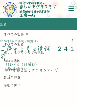
特定非営利活動法人
楽しいモグラクラブ
就労継続支援B型事業所
​工房mole
記事
すべての記事
2024年2月13日
読了時間: 1分
すべての記事
工房ｍｏｌｅ通信 ２４１
楽しいモグラクラブの活動
号
moleの活動
 1月29日（月曜日）
工房mole通信
卵みそとご飯とオニオンスープ
生活の知恵
平田の思い