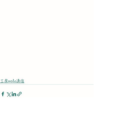
工房mole通信
すべて表示
最新記事