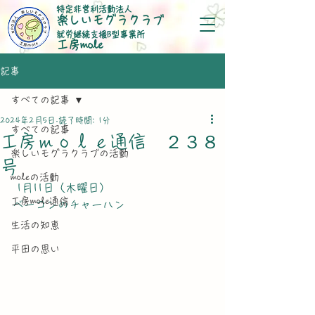
特定非営利活動法人
楽しいモグラクラブ
就労継続支援B型事業所
​工房mole
記事
すべての記事
2024年2月5日
読了時間: 1分
すべての記事
工房ｍｏｌｅ通信 ２３８
楽しいモグラクラブの活動
号
moleの活動
 1月11日（木曜日）
工房mole通信
ベーコンのチャーハン
生活の知恵
平田の思い