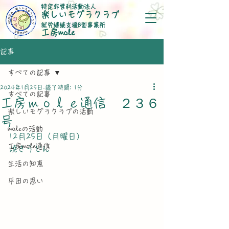
特定非営利活動法人
楽しいモグラクラブ
就労継続支援B型事業所
​工房mole
記事
すべての記事
2024年1月25日
読了時間: 1分
すべての記事
工房ｍｏｌｅ通信 ２３６
楽しいモグラクラブの活動
号
moleの活動
12月25日（月曜日）
工房mole通信
焼きうどん
生活の知恵
平田の思い