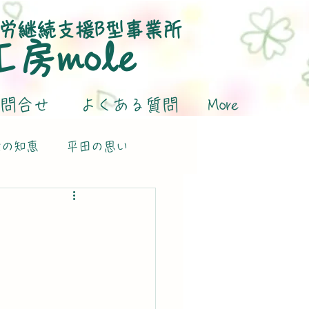
労継続支援B型事業所
​工房mole
問合せ
よくある質問
More
活の知恵
平田の思い