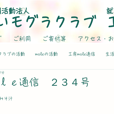
利活動法人
就
いモグラクラブ
グ
ご利用
ご寄付等
アクセス・お
クラブの活動
moleの活動
工房mole通信
生
1分
ｌｅ通信 ２３４号
みそ汁