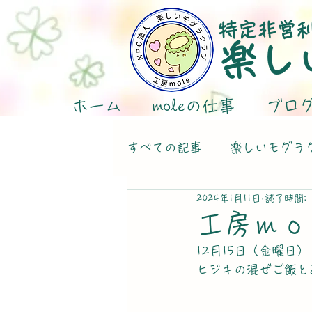
特定非営
楽し
ホーム
moleの仕事
ブロ
すべての記事
楽しいモグラ
2024年1月11日
読了時間: 
工房ｍｏ
12月15日（金曜日）
ヒジキの混ぜご飯と