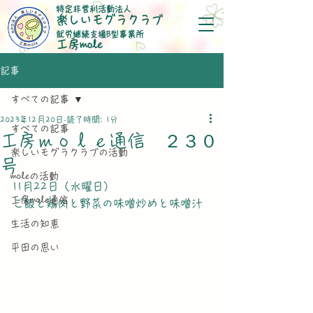
特定非営利活動法人
楽しいモグラクラブ
就労継続支援B型事業所
​工房mole
記事
すべての記事
2023年12月20日
読了時間: 1分
すべての記事
工房ｍｏｌｅ通信 ２３０
楽しいモグラクラブの活動
号
moleの活動
11月22日（水曜日）
工房mole通信
ご飯と鶏肉と野菜の味噌炒めと味噌汁
生活の知恵
平田の思い