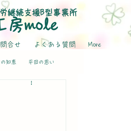
労継続支援B型事業所
​工房mole
問合せ
よくある質問
More
活の知恵
平田の思い