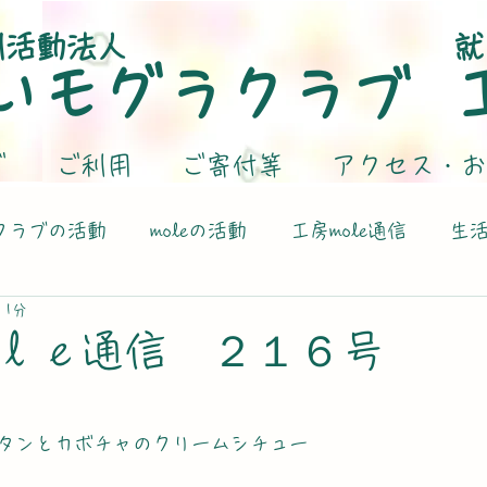
利活動法人
就
いモグラクラブ
グ
ご利用
ご寄付等
アクセス・お
クラブの活動
moleの活動
工房mole通信
生
 1分
ｌｅ通信 ２１６号
タンとカボチャのクリームシチュー