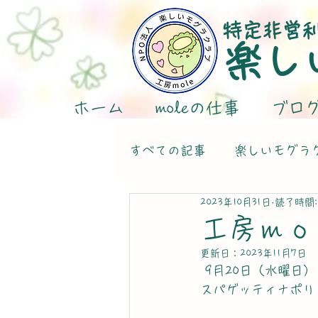
特定非営
楽し
ホーム
moleの仕事
ブロ
すべての記事
楽しいモグラ
2023年10月31日
読了時間:
工房ｍｏ
更新日：
2023年11月7日
 9月20日（水曜日）
スパゲッティナポリ