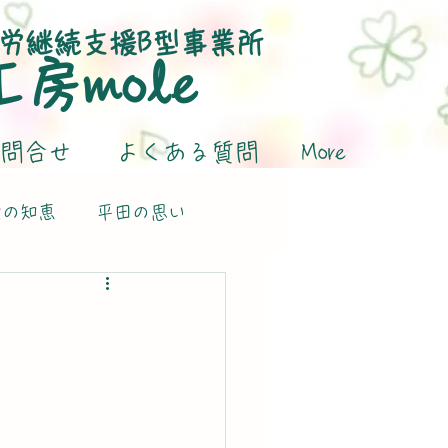
労継続支援B型事業所
​工房mole
問合せ
よくある質問
More
活の知恵
平田の思い