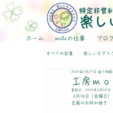
特定非営
楽し
ホーム
moleの仕事
ブロ
すべての記事
楽しいモグラ
2024年2月27日
読了時間:
工房ｍｏ
更新日：
2024年2月29日
 2月16日（金曜日）
豆腐のお好み焼き