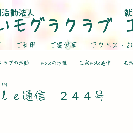
利活動法人
就
いモグラクラブ
グ
ご利用
ご寄付等
アクセス・お
クラブの活動
moleの活動
工房mole通信
生
 1分
ｌｅ通信 ２４４号