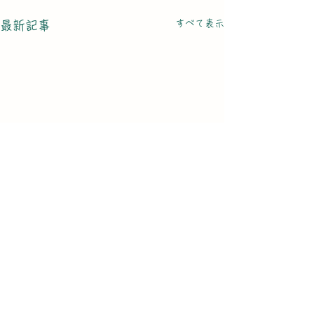
すべて表示
最新記事
電話
011-758-3232
mail@mogura-club.net
Eメール