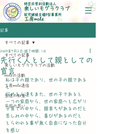
特定非営利活動法人
楽しいモグラクラブ
就労継続支援B型事業所
​工房mole
記事
すべての記事
2003年7月2日
読了時間: 1分
すべての記事
先行く人として親としての
楽しいモグラクラブの活動
宣言
moleの活動
私は子の親であり、世の子の親である
工房mole通信
と
悩める人達もまた、世の子であると
生活の知恵
一つの家庭から、世の家庭へと広がり
平田の思い
子育ての中から、親育ちがあるのだと
苦しみの中から、喜びがあるのだと
とらわれる事が無く自由になった自分
を感じ