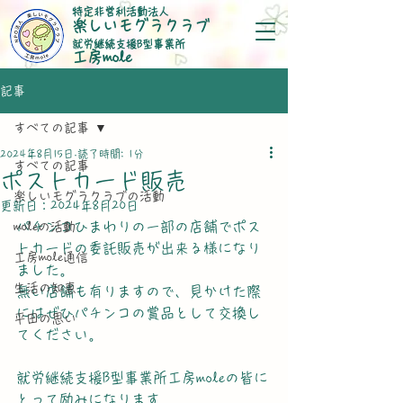
特定非営利活動法人
楽しいモグラクラブ
就労継続支援B型事業所
​工房mole
記事
すべての記事
2024年8月15日
読了時間: 1分
すべての記事
ポストカード販売
楽しいモグラクラブの活動
更新日：
2024年8月20日
パチンコひまわりの一部の店舗でポス
moleの活動
トカードの委託販売が出来る様になり
工房mole通信
ました。
生活の知恵
無い店舗も有りますので、見かけた際
にはぜひパチンコの賞品として交換し
平田の思い
てください。
就労継続支援B型事業所工房moleの皆に
とって励みになります。