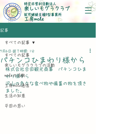
特定非営利活動法人
楽しいモグラクラブ
就労継続支援B型事業所
​工房mole
記事
すべての記事
7月6日
読了時間: 1分
すべての記事
パチンコひまわり様から
楽しいモグラクラブの活動
株式会社合田観光商事　パチンコひま
moleの活動
わり様から
沢山の色々な食べ物や備蓄の物を頂き
工房mole通信
ました。
生活の知恵
平田の思い