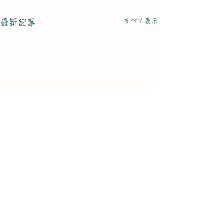
すべて表示
最新記事
弁護士による連続セミナ
小林董信助成金
電話
011-758-3232
ー
とめ
mail@mogura-club.net