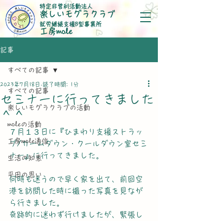
特定非営利活動法人
楽しいモグラクラブ
就労継続支援B型事業所
​工房mole
記事
すべての記事
2023年7月18日
読了時間: 1分
すべての記事
セミナーに行ってきました
楽しいモグラクラブの活動
＾＾
moleの活動
７月１３日に『ひまわり支援ストラッ
工房mole通信
プ/カームダウン・クールダウン室セミ
ナー』に行ってきました。
生活の知恵
平田の思い
何時も迷うので早く家を出て、前回空
港を訪問した時に撮った写真を見なが
ら行きました。
奇跡的に迷わず行けましたが、緊張し