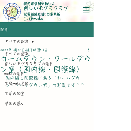
特定非営利活動法人
楽しいモグラクラブ
就労継続支援B型事業所
​工房mole
記事
すべての記事
2023年6月20日
読了時間: 1分
すべての記事
カームダウン・クールダウ
楽しいモグラクラブの活動
ン室（国内線・国際線）
moleの活動
国内線と国際線にある「カームダウ
工房mole通信
ン・クールダウン室」の写真です＾＾ 
生活の知恵
平田の思い