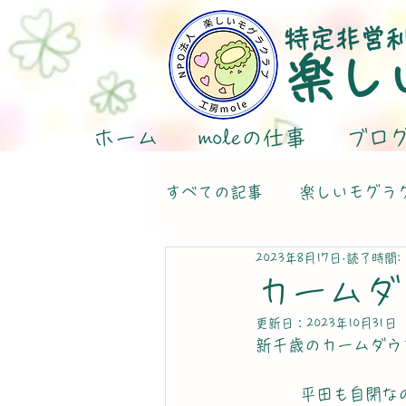
特定非営
楽し
ホーム
moleの仕事
ブロ
すべての記事
楽しいモグラ
2023年8月17日
読了時間: 
カームダ
更新日：
2023年10月31日
新千歳のカームダウ
       平田も自閉なので、カームダウン・クールダウン室がいろんな所に安全安心して出来