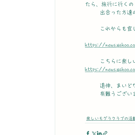
たら、旅行に行くの
       出合
       これ
https://news.yahoo.
       こ
https://news.yahoo.
       追
       有難うござ
楽しいモグラクラブの活