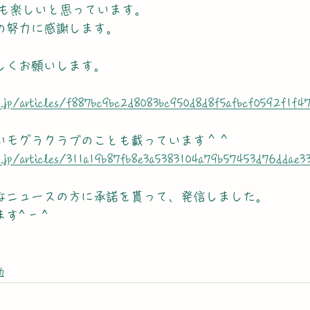
も楽しいと思っています。 
った方達の努力に感謝します。
からも宜しくお願いします。
co.jp/articles/f887bc9bc2d8083bc950d8d8f5afbcf0592f1f4
ちらに楽しいモグラクラブのことも載っています＾＾
co.jp/articles/311a19b87fb8e3a5383104a79b57453d76ddae3
伸、まいどなニュースの方に承諾を貰って、発信しました。
います^ - ^
動