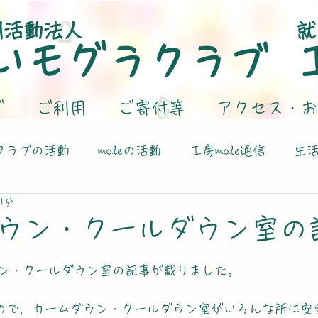
利活動法人
就
いモグラクラブ
グ
ご利用
ご寄付等
アクセス・お
クラブの活動
moleの活動
工房mole通信
生
1分
ウン・クールダウン室の
ン・クールダウン室の記事が載りました。