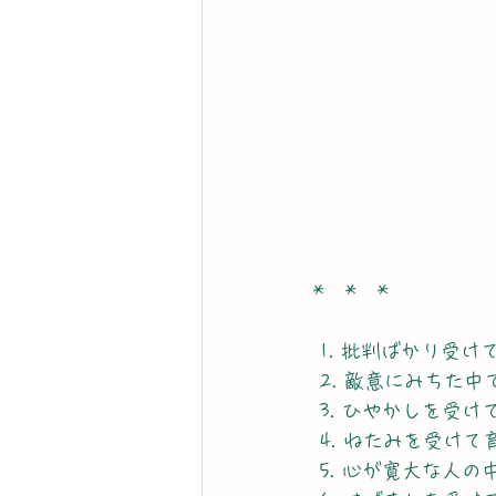
*　*　*
 1. 批判ばかり受
 2. 敵意にみち
 3. ひやかしを
 4. ねたみを受
 5. 心が寛大な