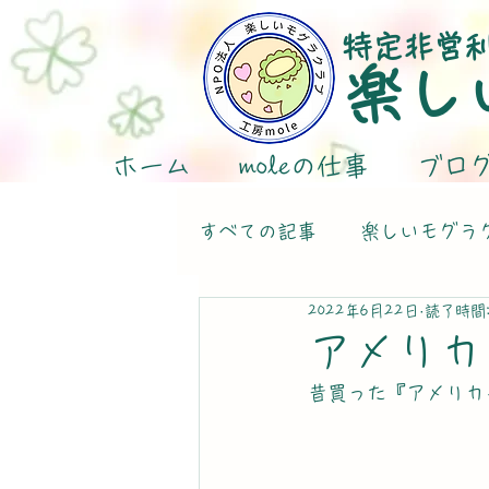
特定非営
楽し
ホーム
moleの仕事
ブロ
すべての記事
楽しいモグラ
2022年6月22日
読了時間:
アメリカ
昔買った『アメリカ