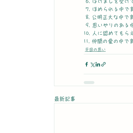
 6. はげましを受
 7. ほめられる
 8. 公明正大な中
 9. 思いやりの
10. 人に認めても
11. 仲間の愛の中
平田の思い
最新記事