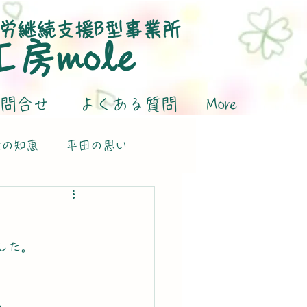
労継続支援B型事業所
​工房mole
問合せ
よくある質問
More
活の知恵
平田の思い
した。
。